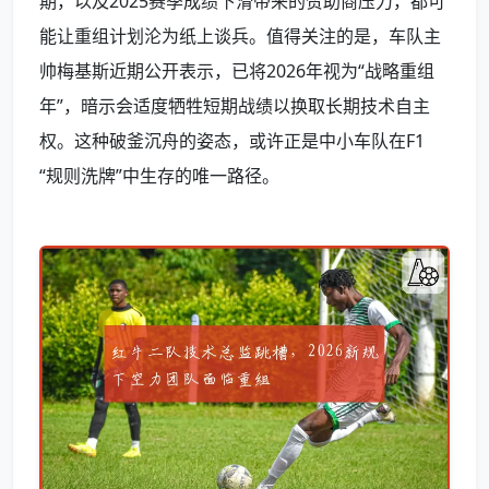
期，以及2025赛季成绩下滑带来的赞助商压力，都可
能让重组计划沦为纸上谈兵。值得关注的是，车队主
帅梅基斯近期公开表示，已将2026年视为“战略重组
年”，暗示会适度牺牲短期战绩以换取长期技术自主
权。这种破釜沉舟的姿态，或许正是中小车队在F1
“规则洗牌”中生存的唯一路径。