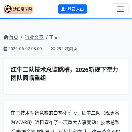
登录入口
首页
/
行业文章
/ 正文
2026-06-02 03:00
292 次阅读
红牛二队技术总监跳槽，2026新规下空力
团队面临重组
在F1技术军备竞赛的白热化阶段，红牛二队（现更名
为VCARB）近日宣布了一项重大人事变动：技术总监
乔迪·埃金顿即将离职，转投其他车队。这一消息不仅