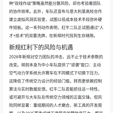
种“双线作战”策略虽然能分散风险，却也考验着团队
的协作效率。此外，车队还宣布与意大利某高校合作
建立虚拟风洞实验室，试图以低成本技术手段弥补硬
件短板。这一系列动作表明，红牛二队正试图通过“人
才+技术”的双重洗牌，在新规时代找到生存缝隙。
新规红利下的风险与机遇
2026年新规对空力团队的冲击，远不止于技术参数的
改变。规则本身为中小车队提供了“逆袭”窗口：主动
空气动力学系统允许赛车在不同模式下切换下压力，
这降低了传统空力设计的经验门槛，转而更依赖控制
算法与实时数据反馈。红牛二队若能抓住这一特性，
或可避开与大车队在传统空力领域的正面交锋。但风
险同样显著：重组期间的人才磨合、新工具的开发周