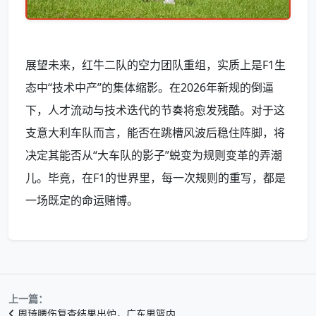
展望未来，红牛二队的空力团队重组，实质上是F1生
态中“技术中产”的集体缩影。在2026年新规的倒逼
下，人才流动与技术迭代的节奏将愈发残酷。对于这
支意大利车队而言，能否在跳槽风波后稳住阵脚，将
决定其能否从“大车队的影子”蜕变为规则变革的弄潮
儿。毕竟，在F1的世界里，每一次规则的重写，都是
一场既定的命运赌博。
上一篇：
周琦腰伤复查结果出炉，广东男篮内…