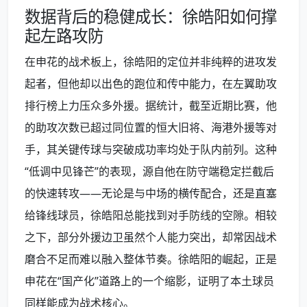
数据背后的稳健成长：徐皓阳如何撑
起左路攻防
在申花的战术板上，徐皓阳的定位并非纯粹的进攻发
起者，但他却以出色的跑位和传中能力，在左翼助攻
排行榜上力压众多外援。据统计，截至近期比赛，他
的助攻次数已超过同位置的恒大旧将、海港外援等对
手，其关键传球与突破成功率均处于队内前列。这种
“低调中见锋芒”的表现，源自他在防守端稳定拦截后
的快速转攻——无论是与中场的横传配合，还是直塞
给锋线球员，徐皓阳总能找到对手防线的空隙。相较
之下，部分外援边卫虽然个人能力突出，却常因战术
磨合不足而难以融入整体节奏。徐皓阳的崛起，正是
申花在“国产化”道路上的一个缩影，证明了本土球员
同样能成为战术核心。