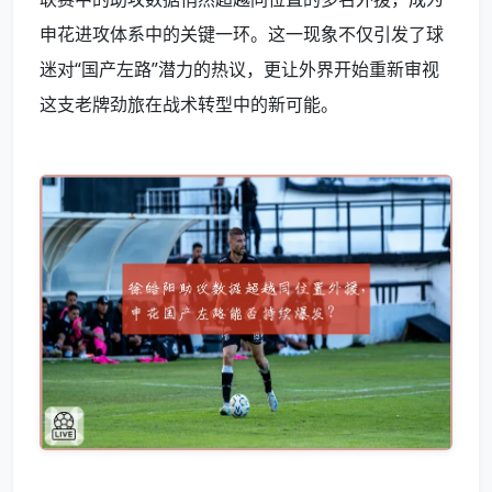
申花进攻体系中的关键一环。这一现象不仅引发了球
迷对“国产左路”潜力的热议，更让外界开始重新审视
这支老牌劲旅在战术转型中的新可能。