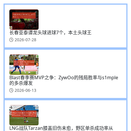
长春亚泰谭龙头球进球7个，本土头球王
2026-07-28
Blast春季赛MVP之争：ZywOo的残局胜率与s1mple
的多杀爆发
2026-06-13
LNG战队Tarzan膝盖旧伤未愈，野区单杀成功率从