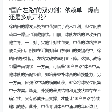
“国产左路”的双刃剑：依赖单一爆点
还是多点开花？
徐皓阳的爆发无疑为申花提供了战术红利，但过度依
赖单一爆点也潜藏隐忧。目前，球队左路的进攻多由
他主导，一旦对手实施针对性包夹，申花的边路推进
便会受阻。例如在近期对阵山东泰山的关键战中，徐
皓阳被限制后，左路突破效率明显下降。这提示教练
组需未雨绸缪：一方面，可借鉴“国产左路”体系中其
他球队的搭配经验，如培养替补球员的轮换能力；另
一方面，应强化中场的横向转移，避免将球权过度集
中于左翼。毕竟，外援的薪资结构和竞技状态存在不
确定性，只有形成多点支撑，才能让“国产左路”持续
输出威胁。此外，申花青训体系中涌现的年轻边卫，